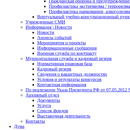
Гражданская оборона и предупреждение 
Профилактика экстремизма / терроризм
Профилактика наркомании, алкоголизма
Виртуальный учебно-консультационный пунк
Учрежденные СМИ
Информация \ Новости
Новости
Анонсы событий
Мероприятия и проекты
Информационные сообщения
Военная служба по контракту
Муниципальная служба и кадровый резерв
Нормативная правовая база
Кадровый резерв
Сведения о вакантных должностях
Условия и результаты конкурсов
Контактная информация
По реализации Указа Президента РФ от 07.05.2012 
Архивный отдел
Документы
Услуги
Список фондов
Выставочная деятельность
Контакты
Дума