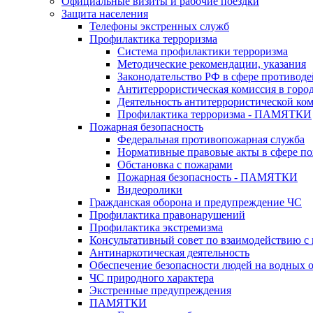
Официальные визиты и рабочие поездки
Защита населения
Телефоны экстренных служб
Профилактика терроризма
Система профилактики терроризма
Методические рекомендации, указания
Законодательство РФ в сфере противоде
Антитеррористическая комиссия в горо
Деятельность антитеррористической ко
Профилактика терроризма - ПАМЯТКИ
Пожарная безопасность
Федеральная противопожарная служба
Нормативные правовые акты в сфере по
Обстановка с пожарами
Пожарная безопасность - ПАМЯТКИ
Видеоролики
Гражданская оборона и предупреждение ЧС
Профилактика правонарушений
Профилактика экстремизма
Консультативный совет по взаимодействию 
Антинаркотическая деятельность
Обеспечение безопасности людей на водных 
ЧС природного характера
Экстренные предупреждения
ПАМЯТКИ