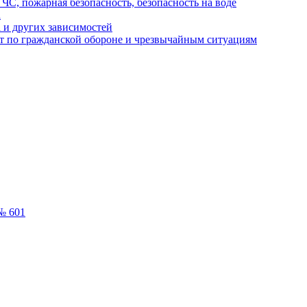
ЧС, пожарная безопасность, безопасность на воде
а
 и других зависимостей
т по гражданской обороне и чрезвычайным ситуациям
№ 601