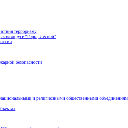
йствия терроризму
дском округе "Город Лесной"
миссии
жарной безопасности
с национальными и религиозными общественными объединения
объектах