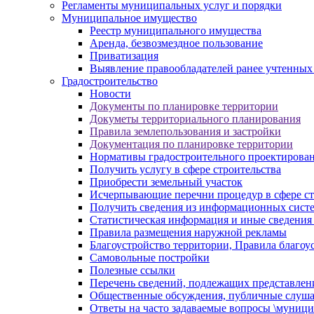
Регламенты муниципальных услуг и порядки
Муниципальное имущество
Реестр муниципального имущества
Аренда, безвозмездное пользование
Приватизация
Выявление правообладателей ранее учтенных
Градостроительство
Новости
Документы по планировке территории
Докуметы территориального планирования
Правила землепользования и застройки
Документация по планировке территории
Нормативы градостроительного проектирова
Получить услугу в сфере строительства
Приобрести земельный участок
Исчерпывающие перечни процедур в сфере ст
Получить сведения из информационных систем
Статистическая информация и иные сведения 
Правила размещения наружной рекламы
Благоустройство территории, Правила благоу
Самовольные постройки
Полезные ссылки
Перечень сведений, подлежащих представлен
Общественные обсуждения, публичные слуш
Ответы на часто задаваемые вопросы \муници