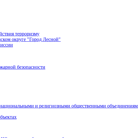
йствия терроризму
дском округе "Город Лесной"
миссии
жарной безопасности
с национальными и религиозными общественными объединения
объектах