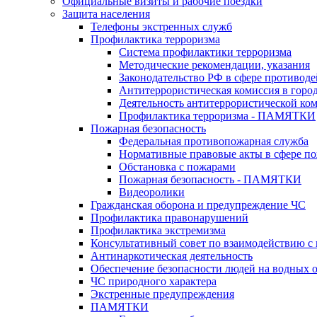
Официальные визиты и рабочие поездки
Защита населения
Телефоны экстренных служб
Профилактика терроризма
Система профилактики терроризма
Методические рекомендации, указания
Законодательство РФ в сфере противоде
Антитеррористическая комиссия в горо
Деятельность антитеррористической ко
Профилактика терроризма - ПАМЯТКИ
Пожарная безопасность
Федеральная противопожарная служба
Нормативные правовые акты в сфере по
Обстановка с пожарами
Пожарная безопасность - ПАМЯТКИ
Видеоролики
Гражданская оборона и предупреждение ЧС
Профилактика правонарушений
Профилактика экстремизма
Консультативный совет по взаимодействию 
Антинаркотическая деятельность
Обеспечение безопасности людей на водных 
ЧС природного характера
Экстренные предупреждения
ПАМЯТКИ