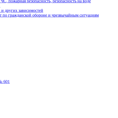
ЧС, пожарная безопасность, безопасность на воде
а
 и других зависимостей
т по гражданской обороне и чрезвычайным ситуациям
№ 601