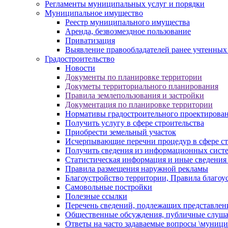
Регламенты муниципальных услуг и порядки
Муниципальное имущество
Реестр муниципального имущества
Аренда, безвозмездное пользование
Приватизация
Выявление правообладателей ранее учтенных
Градостроительство
Новости
Документы по планировке территории
Докуметы территориального планирования
Правила землепользования и застройки
Документация по планировке территории
Нормативы градостроительного проектирова
Получить услугу в сфере строительства
Приобрести земельный участок
Исчерпывающие перечни процедур в сфере ст
Получить сведения из информационных систем
Статистическая информация и иные сведения 
Правила размещения наружной рекламы
Благоустройство территории, Правила благоу
Самовольные постройки
Полезные ссылки
Перечень сведений, подлежащих представлен
Общественные обсуждения, публичные слуш
Ответы на часто задаваемые вопросы \муници