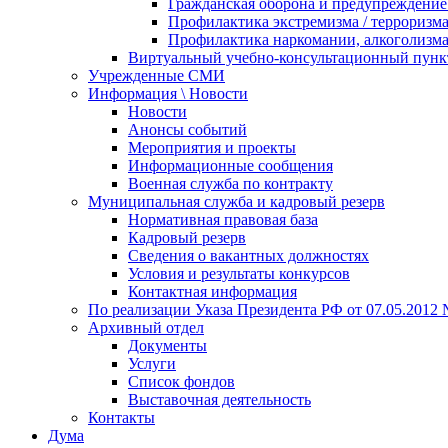
Гражданская оборона и предупреждение 
Профилактика экстремизма / терроризм
Профилактика наркомании, алкоголизма
Виртуальный учебно-консультационный пунк
Учрежденные СМИ
Информация \ Новости
Новости
Анонсы событий
Мероприятия и проекты
Информационные сообщения
Военная служба по контракту
Муниципальная служба и кадровый резерв
Нормативная правовая база
Кадровый резерв
Сведения о вакантных должностях
Условия и результаты конкурсов
Контактная информация
По реализации Указа Президента РФ от 07.05.2012 
Архивный отдел
Документы
Услуги
Список фондов
Выставочная деятельность
Контакты
Дума