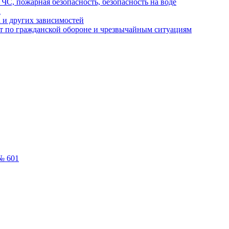
ЧС, пожарная безопасность, безопасность на воде
а
 и других зависимостей
т по гражданской обороне и чрезвычайным ситуациям
№ 601