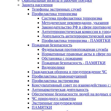
Официальные визиты и рабочие поездки
Защита населения
Телефоны экстренных служб
Профилактика терроризма
Система профилактики терроризма
Методические рекомендации, указания
Законодательство РФ в сфере противоде
Антитеррористическая комиссия в горо
Деятельность антитеррористической ко
Профилактика терроризма - ПАМЯТКИ
Пожарная безопасность
Федеральная противопожарная служба
Нормативные правовые акты в сфере по
Обстановка с пожарами
Пожарная безопасность - ПАМЯТКИ
Видеоролики
Гражданская оборона и предупреждение ЧС
Профилактика правонарушений
Профилактика экстремизма
Консультативный совет по взаимодействию 
Антинаркотическая деятельность
Обеспечение безопасности людей на водных 
ЧС природного характера
Экстренные предупреждения
ПАМЯТКИ