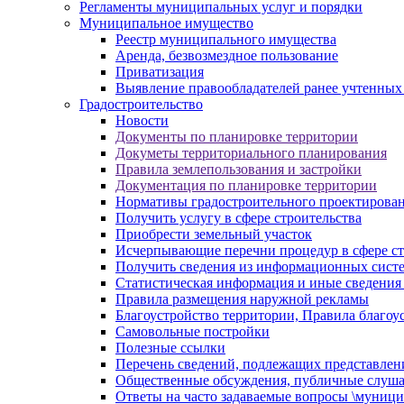
Регламенты муниципальных услуг и порядки
Муниципальное имущество
Реестр муниципального имущества
Аренда, безвозмездное пользование
Приватизация
Выявление правообладателей ранее учтенных
Градостроительство
Новости
Документы по планировке территории
Докуметы территориального планирования
Правила землепользования и застройки
Документация по планировке территории
Нормативы градостроительного проектирова
Получить услугу в сфере строительства
Приобрести земельный участок
Исчерпывающие перечни процедур в сфере ст
Получить сведения из информационных систем
Статистическая информация и иные сведения 
Правила размещения наружной рекламы
Благоустройство территории, Правила благоу
Самовольные постройки
Полезные ссылки
Перечень сведений, подлежащих представлен
Общественные обсуждения, публичные слуш
Ответы на часто задаваемые вопросы \муници