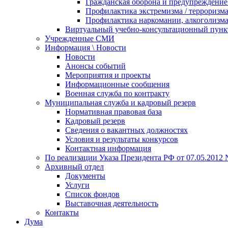
Гражданская оборона и предупреждение 
Профилактика экстремизма / терроризм
Профилактика наркомании, алкоголизма
Виртуальный учебно-консультационный пунк
Учрежденные СМИ
Информация \ Новости
Новости
Анонсы событий
Мероприятия и проекты
Информационные сообщения
Военная служба по контракту
Муниципальная служба и кадровый резерв
Нормативная правовая база
Кадровый резерв
Сведения о вакантных должностях
Условия и результаты конкурсов
Контактная информация
По реализации Указа Президента РФ от 07.05.2012 
Архивный отдел
Документы
Услуги
Список фондов
Выставочная деятельность
Контакты
Дума