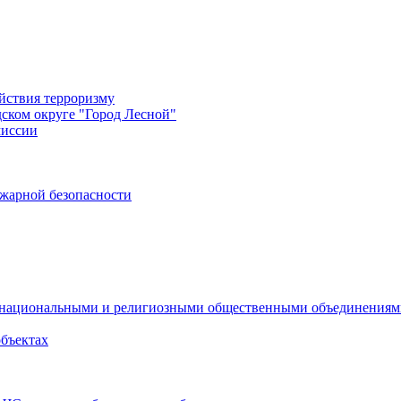
йствия терроризму
дском округе "Город Лесной"
миссии
жарной безопасности
с национальными и религиозными общественными объединения
объектах