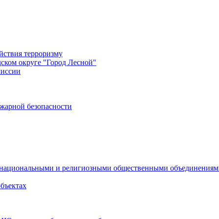
йствия терроризму
дском округе "Город Лесной"
миссии
жарной безопасности
с национальными и религиозными общественными объединения
объектах