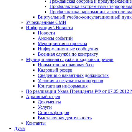
Гражданская оборона и предупреждение 
Профилактика экстремизма / терроризм
Профилактика наркомании, алкоголизма
Виртуальный учебно-консультационный пунк
Учрежденные СМИ
Информация \ Новости
Новости
Анонсы событий
Мероприятия и проекты
Информационные сообщения
Военная служба по контракту
Муниципальная служба и кадровый резерв
Нормативная правовая база
Кадровый резерв
Сведения о вакантных должностях
Условия и результаты конкурсов
Контактная информация
По реализации Указа Президента РФ от 07.05.2012 
Архивный отдел
Документы
Услуги
Список фондов
Выставочная деятельность
Контакты
Дума