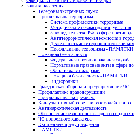
Официальные визиты и рабочие поездки
Защита населения
Телефоны экстренных служб
Профилактика терроризма
Система профилактики терроризма
Методические рекомендации, указания
Законодательство РФ в сфере противоде
Антитеррористическая комиссия в горо
Деятельность антитеррористической ко
Профилактика терроризма - ПАМЯТКИ
Пожарная безопасность
Федеральная противопожарная служба
Нормативные правовые акты в сфере по
Обстановка с пожарами
Пожарная безопасность - ПАМЯТКИ
Видеоролики
Гражданская оборона и предупреждение ЧС
Профилактика правонарушений
Профилактика экстремизма
Консультативный совет по взаимодействию 
Антинаркотическая деятельность
Обеспечение безопасности людей на водных 
ЧС природного характера
Экстренные предупреждения
ПАМЯТКИ