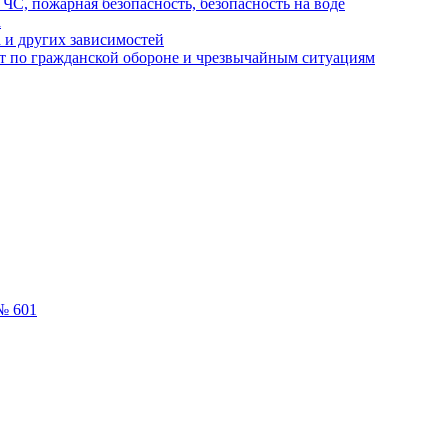
ЧС, пожарная безопасность, безопасность на воде
а
 и других зависимостей
т по гражданской обороне и чрезвычайным ситуациям
№ 601