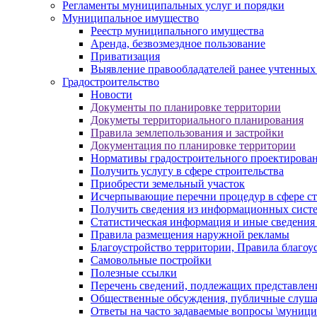
Регламенты муниципальных услуг и порядки
Муниципальное имущество
Реестр муниципального имущества
Аренда, безвозмездное пользование
Приватизация
Выявление правообладателей ранее учтенных
Градостроительство
Новости
Документы по планировке территории
Докуметы территориального планирования
Правила землепользования и застройки
Документация по планировке территории
Нормативы градостроительного проектирова
Получить услугу в сфере строительства
Приобрести земельный участок
Исчерпывающие перечни процедур в сфере ст
Получить сведения из информационных систем
Статистическая информация и иные сведения 
Правила размещения наружной рекламы
Благоустройство территории, Правила благоу
Самовольные постройки
Полезные ссылки
Перечень сведений, подлежащих представлен
Общественные обсуждения, публичные слуш
Ответы на часто задаваемые вопросы \муници