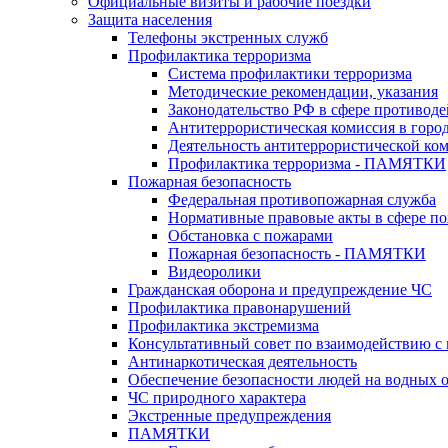
Официальные визиты и рабочие поездки
Защита населения
Телефоны экстренных служб
Профилактика терроризма
Система профилактики терроризма
Методические рекомендации, указания
Законодательство РФ в сфере противоде
Антитеррористическая комиссия в горо
Деятельность антитеррористической ко
Профилактика терроризма - ПАМЯТКИ
Пожарная безопасность
Федеральная противопожарная служба
Нормативные правовые акты в сфере по
Обстановка с пожарами
Пожарная безопасность - ПАМЯТКИ
Видеоролики
Гражданская оборона и предупреждение ЧС
Профилактика правонарушений
Профилактика экстремизма
Консультативный совет по взаимодействию 
Антинаркотическая деятельность
Обеспечение безопасности людей на водных 
ЧС природного характера
Экстренные предупреждения
ПАМЯТКИ