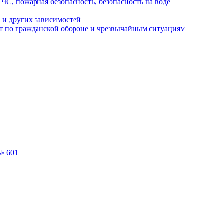
ЧС, пожарная безопасность, безопасность на воде
а
 и других зависимостей
т по гражданской обороне и чрезвычайным ситуациям
№ 601