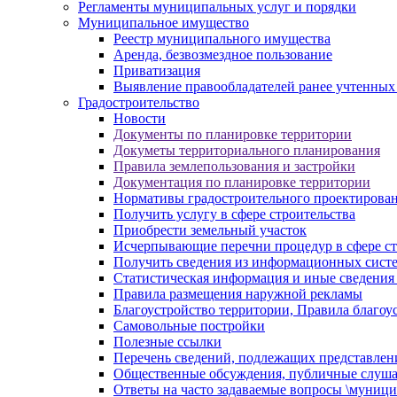
Регламенты муниципальных услуг и порядки
Муниципальное имущество
Реестр муниципального имущества
Аренда, безвозмездное пользование
Приватизация
Выявление правообладателей ранее учтенных
Градостроительство
Новости
Документы по планировке территории
Докуметы территориального планирования
Правила землепользования и застройки
Документация по планировке территории
Нормативы градостроительного проектирова
Получить услугу в сфере строительства
Приобрести земельный участок
Исчерпывающие перечни процедур в сфере ст
Получить сведения из информационных систем
Статистическая информация и иные сведения 
Правила размещения наружной рекламы
Благоустройство территории, Правила благоу
Самовольные постройки
Полезные ссылки
Перечень сведений, подлежащих представлен
Общественные обсуждения, публичные слуш
Ответы на часто задаваемые вопросы \муници