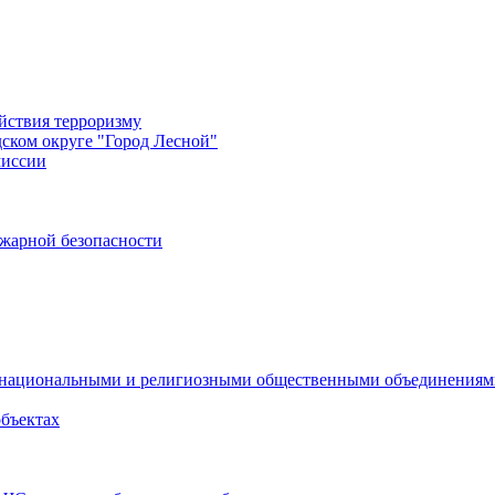
йствия терроризму
дском округе "Город Лесной"
миссии
жарной безопасности
с национальными и религиозными общественными объединения
объектах