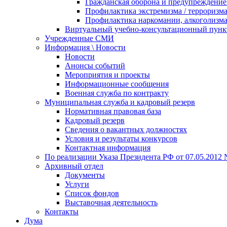
Гражданская оборона и предупреждение 
Профилактика экстремизма / терроризм
Профилактика наркомании, алкоголизма
Виртуальный учебно-консультационный пунк
Учрежденные СМИ
Информация \ Новости
Новости
Анонсы событий
Мероприятия и проекты
Информационные сообщения
Военная служба по контракту
Муниципальная служба и кадровый резерв
Нормативная правовая база
Кадровый резерв
Сведения о вакантных должностях
Условия и результаты конкурсов
Контактная информация
По реализации Указа Президента РФ от 07.05.2012 
Архивный отдел
Документы
Услуги
Список фондов
Выставочная деятельность
Контакты
Дума