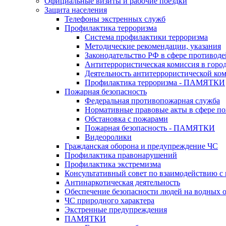
Официальные визиты и рабочие поездки
Защита населения
Телефоны экстренных служб
Профилактика терроризма
Система профилактики терроризма
Методические рекомендации, указания
Законодательство РФ в сфере противоде
Антитеррористическая комиссия в горо
Деятельность антитеррористической ко
Профилактика терроризма - ПАМЯТКИ
Пожарная безопасность
Федеральная противопожарная служба
Нормативные правовые акты в сфере по
Обстановка с пожарами
Пожарная безопасность - ПАМЯТКИ
Видеоролики
Гражданская оборона и предупреждение ЧС
Профилактика правонарушений
Профилактика экстремизма
Консультативный совет по взаимодействию 
Антинаркотическая деятельность
Обеспечение безопасности людей на водных 
ЧС природного характера
Экстренные предупреждения
ПАМЯТКИ