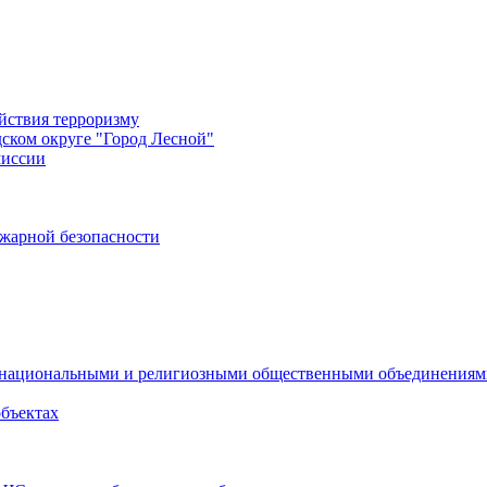
йствия терроризму
дском округе "Город Лесной"
миссии
жарной безопасности
с национальными и религиозными общественными объединения
объектах