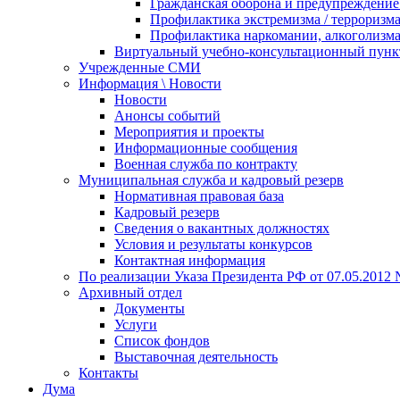
Гражданская оборона и предупреждение 
Профилактика экстремизма / терроризм
Профилактика наркомании, алкоголизма
Виртуальный учебно-консультационный пунк
Учрежденные СМИ
Информация \ Новости
Новости
Анонсы событий
Мероприятия и проекты
Информационные сообщения
Военная служба по контракту
Муниципальная служба и кадровый резерв
Нормативная правовая база
Кадровый резерв
Сведения о вакантных должностях
Условия и результаты конкурсов
Контактная информация
По реализации Указа Президента РФ от 07.05.2012 
Архивный отдел
Документы
Услуги
Список фондов
Выставочная деятельность
Контакты
Дума