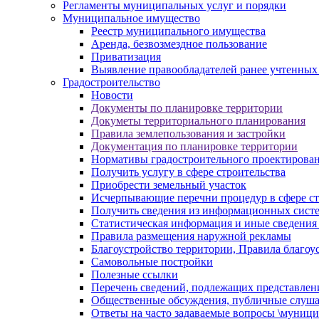
Регламенты муниципальных услуг и порядки
Муниципальное имущество
Реестр муниципального имущества
Аренда, безвозмездное пользование
Приватизация
Выявление правообладателей ранее учтенных
Градостроительство
Новости
Документы по планировке территории
Докуметы территориального планирования
Правила землепользования и застройки
Документация по планировке территории
Нормативы градостроительного проектирова
Получить услугу в сфере строительства
Приобрести земельный участок
Исчерпывающие перечни процедур в сфере ст
Получить сведения из информационных систем
Статистическая информация и иные сведения 
Правила размещения наружной рекламы
Благоустройство территории, Правила благоу
Самовольные постройки
Полезные ссылки
Перечень сведений, подлежащих представлен
Общественные обсуждения, публичные слуш
Ответы на часто задаваемые вопросы \муници