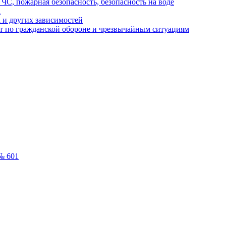
ЧС, пожарная безопасность, безопасность на воде
а
 и других зависимостей
т по гражданской обороне и чрезвычайным ситуациям
№ 601