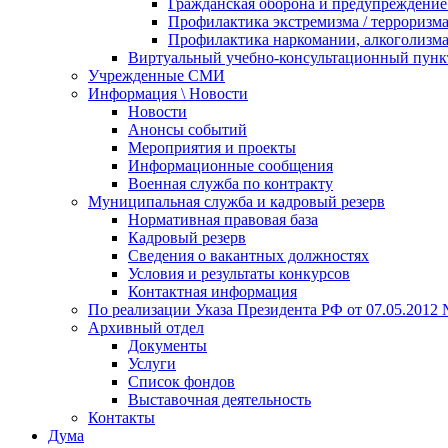
Гражданская оборона и предупреждение 
Профилактика экстремизма / терроризм
Профилактика наркомании, алкоголизма
Виртуальный учебно-консультационный пунк
Учрежденные СМИ
Информация \ Новости
Новости
Анонсы событий
Мероприятия и проекты
Информационные сообщения
Военная служба по контракту
Муниципальная служба и кадровый резерв
Нормативная правовая база
Кадровый резерв
Сведения о вакантных должностях
Условия и результаты конкурсов
Контактная информация
По реализации Указа Президента РФ от 07.05.2012 
Архивный отдел
Документы
Услуги
Список фондов
Выставочная деятельность
Контакты
Дума