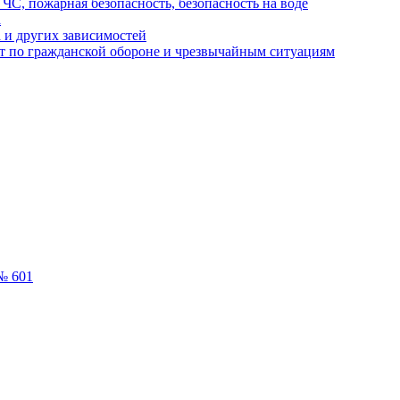
ЧС, пожарная безопасность, безопасность на воде
а
 и других зависимостей
т по гражданской обороне и чрезвычайным ситуациям
№ 601