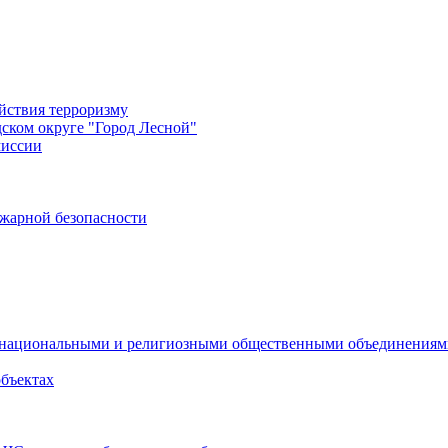
йствия терроризму
дском округе "Город Лесной"
миссии
жарной безопасности
с национальными и религиозными общественными объединения
объектах