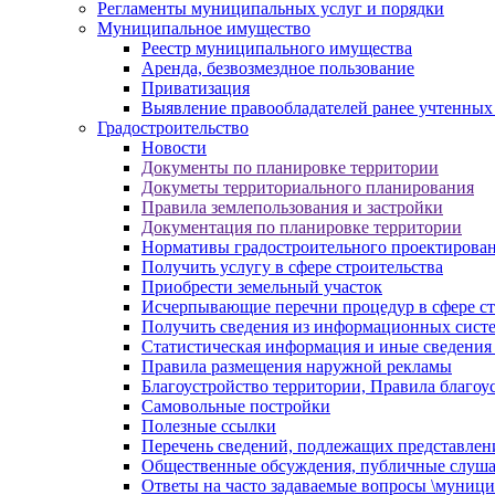
Регламенты муниципальных услуг и порядки
Муниципальное имущество
Реестр муниципального имущества
Аренда, безвозмездное пользование
Приватизация
Выявление правообладателей ранее учтенных
Градостроительство
Новости
Документы по планировке территории
Докуметы территориального планирования
Правила землепользования и застройки
Документация по планировке территории
Нормативы градостроительного проектирова
Получить услугу в сфере строительства
Приобрести земельный участок
Исчерпывающие перечни процедур в сфере ст
Получить сведения из информационных систем
Статистическая информация и иные сведения 
Правила размещения наружной рекламы
Благоустройство территории, Правила благоу
Самовольные постройки
Полезные ссылки
Перечень сведений, подлежащих представлен
Общественные обсуждения, публичные слуш
Ответы на часто задаваемые вопросы \муници