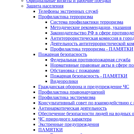
Официальные визиты и рабочие поездки
Защита населения
Телефоны экстренных служб
Профилактика терроризма
Система профилактики терроризма
Методические рекомендации, указания
Законодательство РФ в сфере противоде
Антитеррористическая комиссия в горо
Деятельность антитеррористической ко
Профилактика терроризма - ПАМЯТКИ
Пожарная безопасность
Федеральная противопожарная служба
Нормативные правовые акты в сфере по
Обстановка с пожарами
Пожарная безопасность - ПАМЯТКИ
Видеоролики
Гражданская оборона и предупреждение ЧС
Профилактика правонарушений
Профилактика экстремизма
Консультативный совет по взаимодействию 
Антинаркотическая деятельность
Обеспечение безопасности людей на водных 
ЧС природного характера
Экстренные предупреждения
ПАМЯТКИ