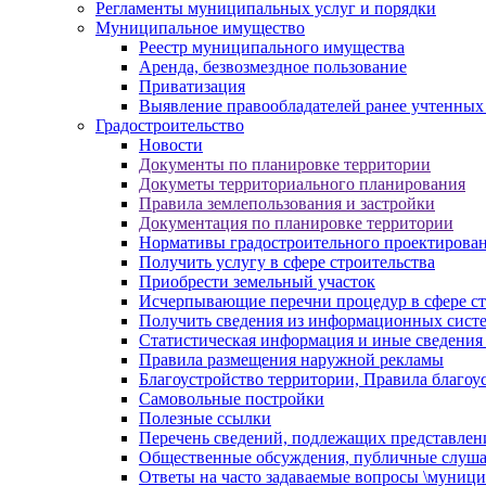
Регламенты муниципальных услуг и порядки
Муниципальное имущество
Реестр муниципального имущества
Аренда, безвозмездное пользование
Приватизация
Выявление правообладателей ранее учтенных
Градостроительство
Новости
Документы по планировке территории
Докуметы территориального планирования
Правила землепользования и застройки
Документация по планировке территории
Нормативы градостроительного проектирова
Получить услугу в сфере строительства
Приобрести земельный участок
Исчерпывающие перечни процедур в сфере ст
Получить сведения из информационных систем
Статистическая информация и иные сведения 
Правила размещения наружной рекламы
Благоустройство территории, Правила благоу
Самовольные постройки
Полезные ссылки
Перечень сведений, подлежащих представлен
Общественные обсуждения, публичные слуш
Ответы на часто задаваемые вопросы \муници