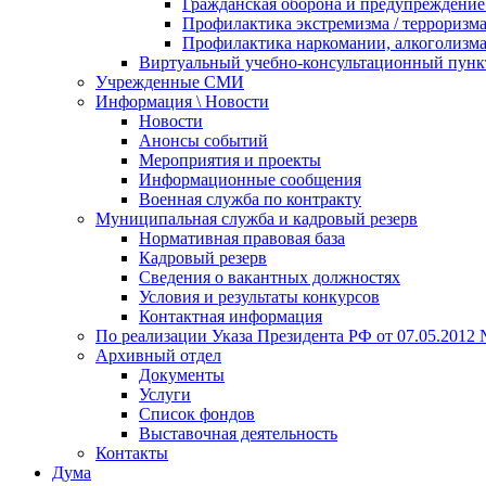
Гражданская оборона и предупреждение 
Профилактика экстремизма / терроризм
Профилактика наркомании, алкоголизма
Виртуальный учебно-консультационный пунк
Учрежденные СМИ
Информация \ Новости
Новости
Анонсы событий
Мероприятия и проекты
Информационные сообщения
Военная служба по контракту
Муниципальная служба и кадровый резерв
Нормативная правовая база
Кадровый резерв
Сведения о вакантных должностях
Условия и результаты конкурсов
Контактная информация
По реализации Указа Президента РФ от 07.05.2012 
Архивный отдел
Документы
Услуги
Список фондов
Выставочная деятельность
Контакты
Дума