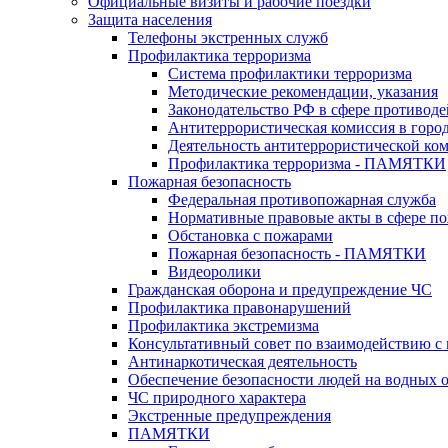
Официальные визиты и рабочие поездки
Защита населения
Телефоны экстренных служб
Профилактика терроризма
Система профилактики терроризма
Методические рекомендации, указания
Законодательство РФ в сфере противоде
Антитеррористическая комиссия в горо
Деятельность антитеррористической ко
Профилактика терроризма - ПАМЯТКИ
Пожарная безопасность
Федеральная противопожарная служба
Нормативные правовые акты в сфере по
Обстановка с пожарами
Пожарная безопасность - ПАМЯТКИ
Видеоролики
Гражданская оборона и предупреждение ЧС
Профилактика правонарушений
Профилактика экстремизма
Консультативный совет по взаимодействию 
Антинаркотическая деятельность
Обеспечение безопасности людей на водных 
ЧС природного характера
Экстренные предупреждения
ПАМЯТКИ