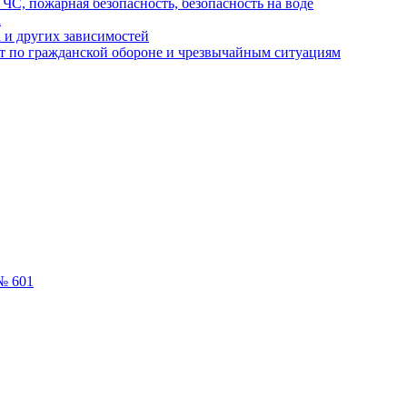
ЧС, пожарная безопасность, безопасность на воде
а
 и других зависимостей
т по гражданской обороне и чрезвычайным ситуациям
№ 601