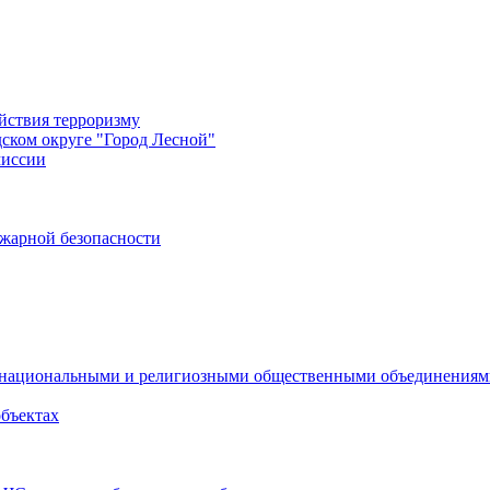
йствия терроризму
дском округе "Город Лесной"
миссии
жарной безопасности
с национальными и религиозными общественными объединения
объектах