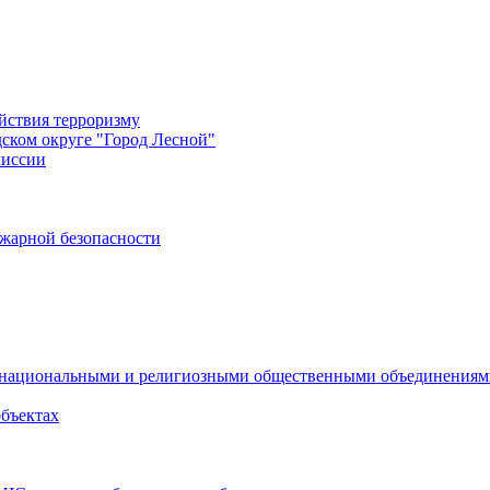
йствия терроризму
дском округе "Город Лесной"
миссии
жарной безопасности
с национальными и религиозными общественными объединения
объектах