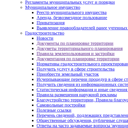
Регламенты муниципальных услуг и порядки
Муниципальное имущество
Реестр муниципального имущества
Аренда, безвозмездное пользование
Приватизация
Выявление правообладателей ранее учтенных
Градостроительство
Новости
Документы по планировке территории
Докуметы территориального планирования
Правила землепользования и застройки
Документация по планировке территории
Нормативы градостроительного проектирова
Получить услугу в сфере строительства
Приобрести земельный участок
Исчерпывающие перечни процедур в сфере ст
Получить сведения из информационных систем
Статистическая информация и иные сведения 
Правила размещения наружной рекламы
Благоустройство территории, Правила благоу
Самовольные постройки
Полезные ссылки
Перечень сведений, подлежащих представлен
Общественные обсуждения, публичные слуш
Ответы на часто задаваемые вопросы \муници