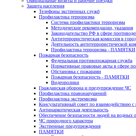
Официальные визиты и рабочие поездки
Защита населения
Телефоны экстренных служб
Профилактика терроризма
Система профилактики терроризма
Методические рекомендации, указания
Законодательство РФ в сфере противоде
Антитеррористическая комиссия в горо
Деятельность антитеррористической ко
Профилактика терроризма - ПАМЯТКИ
Пожарная безопасность
Федеральная противопожарная служба
Нормативные правовые акты в сфере по
Обстановка с пожарами
Пожарная безопасность - ПАМЯТКИ
Видеоролики
Гражданская оборона и предупреждение ЧС
Профилактика правонарушений
Профилактика экстремизма
Консультативный совет по взаимодействию 
Антинаркотическая деятельность
Обеспечение безопасности людей на водных 
ЧС природного характера
Экстренные предупреждения
ПАМЯТКИ