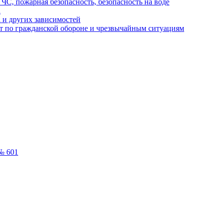
ЧС, пожарная безопасность, безопасность на воде
а
 и других зависимостей
т по гражданской обороне и чрезвычайным ситуациям
№ 601