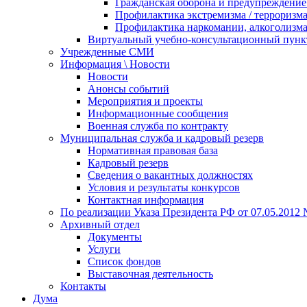
Гражданская оборона и предупреждение 
Профилактика экстремизма / терроризм
Профилактика наркомании, алкоголизма
Виртуальный учебно-консультационный пунк
Учрежденные СМИ
Информация \ Новости
Новости
Анонсы событий
Мероприятия и проекты
Информационные сообщения
Военная служба по контракту
Муниципальная служба и кадровый резерв
Нормативная правовая база
Кадровый резерв
Сведения о вакантных должностях
Условия и результаты конкурсов
Контактная информация
По реализации Указа Президента РФ от 07.05.2012 
Архивный отдел
Документы
Услуги
Список фондов
Выставочная деятельность
Контакты
Дума