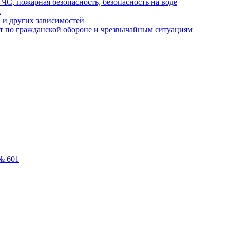
ЧС, пожарная безопасность, безопасность на воде
а
 и других зависимостей
т по гражданской обороне и чрезвычайным ситуациям
№ 601