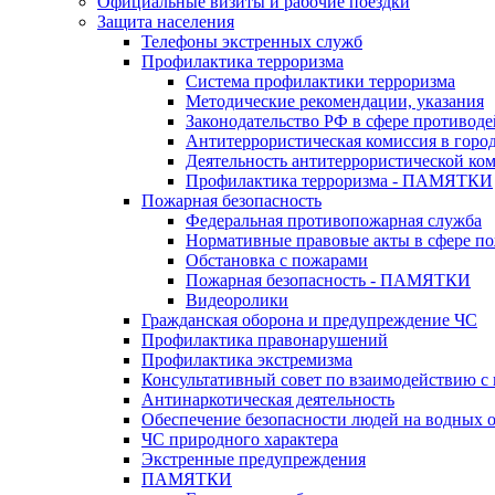
Официальные визиты и рабочие поездки
Защита населения
Телефоны экстренных служб
Профилактика терроризма
Система профилактики терроризма
Методические рекомендации, указания
Законодательство РФ в сфере противоде
Антитеррористическая комиссия в горо
Деятельность антитеррористической ко
Профилактика терроризма - ПАМЯТКИ
Пожарная безопасность
Федеральная противопожарная служба
Нормативные правовые акты в сфере по
Обстановка с пожарами
Пожарная безопасность - ПАМЯТКИ
Видеоролики
Гражданская оборона и предупреждение ЧС
Профилактика правонарушений
Профилактика экстремизма
Консультативный совет по взаимодействию 
Антинаркотическая деятельность
Обеспечение безопасности людей на водных 
ЧС природного характера
Экстренные предупреждения
ПАМЯТКИ