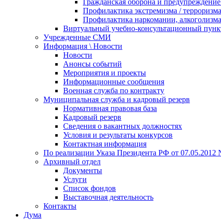
Гражданская оборона и предупреждение 
Профилактика экстремизма / терроризм
Профилактика наркомании, алкоголизма
Виртуальный учебно-консультационный пунк
Учрежденные СМИ
Информация \ Новости
Новости
Анонсы событий
Мероприятия и проекты
Информационные сообщения
Военная служба по контракту
Муниципальная служба и кадровый резерв
Нормативная правовая база
Кадровый резерв
Сведения о вакантных должностях
Условия и результаты конкурсов
Контактная информация
По реализации Указа Президента РФ от 07.05.2012 
Архивный отдел
Документы
Услуги
Список фондов
Выставочная деятельность
Контакты
Дума