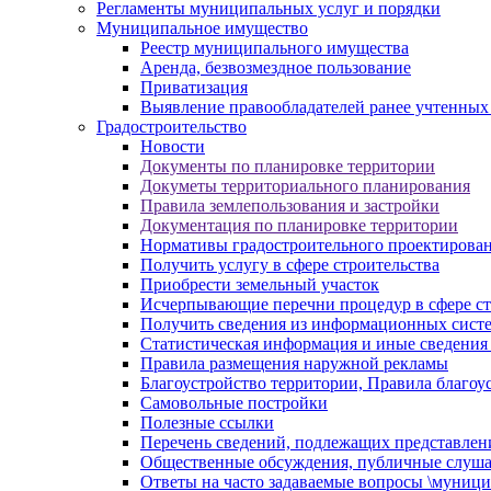
Регламенты муниципальных услуг и порядки
Муниципальное имущество
Реестр муниципального имущества
Аренда, безвозмездное пользование
Приватизация
Выявление правообладателей ранее учтенных
Градостроительство
Новости
Документы по планировке территории
Докуметы территориального планирования
Правила землепользования и застройки
Документация по планировке территории
Нормативы градостроительного проектирова
Получить услугу в сфере строительства
Приобрести земельный участок
Исчерпывающие перечни процедур в сфере ст
Получить сведения из информационных систем
Статистическая информация и иные сведения 
Правила размещения наружной рекламы
Благоустройство территории, Правила благоу
Самовольные постройки
Полезные ссылки
Перечень сведений, подлежащих представлен
Общественные обсуждения, публичные слуш
Ответы на часто задаваемые вопросы \муници