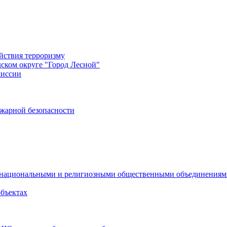
йствия терроризму
дском округе "Город Лесной"
миссии
жарной безопасности
с национальными и религиозными общественными объединения
объектах