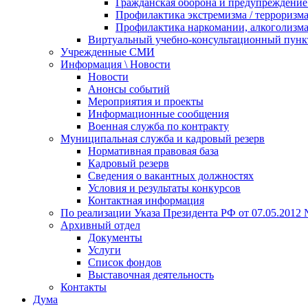
Гражданская оборона и предупреждение 
Профилактика экстремизма / терроризм
Профилактика наркомании, алкоголизма
Виртуальный учебно-консультационный пунк
Учрежденные СМИ
Информация \ Новости
Новости
Анонсы событий
Мероприятия и проекты
Информационные сообщения
Военная служба по контракту
Муниципальная служба и кадровый резерв
Нормативная правовая база
Кадровый резерв
Сведения о вакантных должностях
Условия и результаты конкурсов
Контактная информация
По реализации Указа Президента РФ от 07.05.2012 
Архивный отдел
Документы
Услуги
Список фондов
Выставочная деятельность
Контакты
Дума