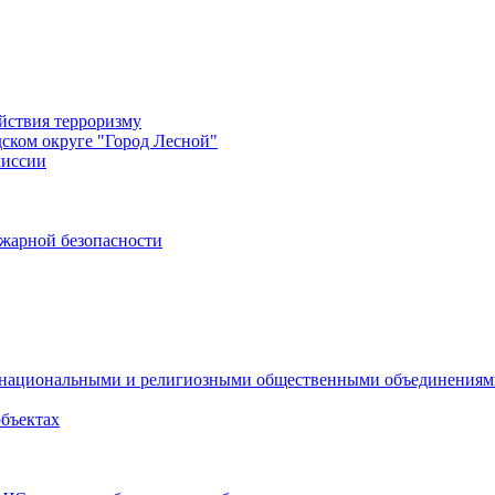
йствия терроризму
дском округе "Город Лесной"
миссии
жарной безопасности
с национальными и религиозными общественными объединения
объектах