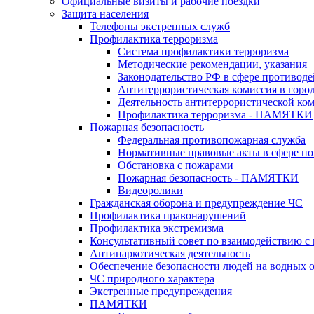
Официальные визиты и рабочие поездки
Защита населения
Телефоны экстренных служб
Профилактика терроризма
Система профилактики терроризма
Методические рекомендации, указания
Законодательство РФ в сфере противоде
Антитеррористическая комиссия в горо
Деятельность антитеррористической ко
Профилактика терроризма - ПАМЯТКИ
Пожарная безопасность
Федеральная противопожарная служба
Нормативные правовые акты в сфере по
Обстановка с пожарами
Пожарная безопасность - ПАМЯТКИ
Видеоролики
Гражданская оборона и предупреждение ЧС
Профилактика правонарушений
Профилактика экстремизма
Консультативный совет по взаимодействию 
Антинаркотическая деятельность
Обеспечение безопасности людей на водных 
ЧС природного характера
Экстренные предупреждения
ПАМЯТКИ