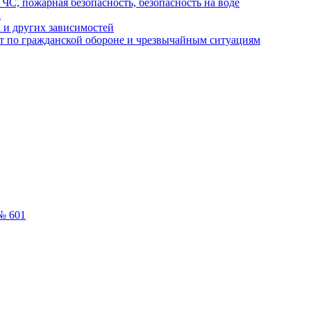
ЧС, пожарная безопасность, безопасность на воде
а
 и других зависимостей
т по гражданской обороне и чрезвычайным ситуациям
№ 601