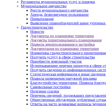
Регламенты муниципальных услуг и порядки
Муниципальное имущество
Реестр муниципального имущества
Аренда, безвозмездное пользование
Приватизация
Выявление правообладателей ранее учтенных
Градостроительство
Новости
Документы по планировке территории
Докуметы территориального планирования
Правила землепользования и застройки
Документация по планировке территории
Нормативы градостроительного проектирова
Получить услугу в сфере строительства
Приобрести земельный участок
Исчерпывающие перечни процедур в сфере ст
Получить сведения из информационных систем
Статистическая информация и иные сведения 
Правила размещения наружной рекламы
Благоустройство территории, Правила благоу
Самовольные постройки
Полезные ссылки
Перечень сведений, подлежащих представлен
Общественные обсуждения, публичные слуш
Ответы на часто задаваемые вопросы \муници