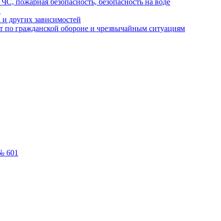
ЧС, пожарная безопасность, безопасность на воде
а
 и других зависимостей
т по гражданской обороне и чрезвычайным ситуациям
№ 601