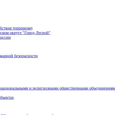
йствия терроризму
дском округе "Город Лесной"
миссии
жарной безопасности
с национальными и религиозными общественными объединения
объектах