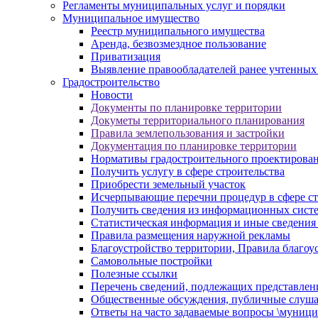
Регламенты муниципальных услуг и порядки
Муниципальное имущество
Реестр муниципального имущества
Аренда, безвозмездное пользование
Приватизация
Выявление правообладателей ранее учтенных
Градостроительство
Новости
Документы по планировке территории
Докуметы территориального планирования
Правила землепользования и застройки
Документация по планировке территории
Нормативы градостроительного проектирова
Получить услугу в сфере строительства
Приобрести земельный участок
Исчерпывающие перечни процедур в сфере ст
Получить сведения из информационных систем
Статистическая информация и иные сведения 
Правила размещения наружной рекламы
Благоустройство территории, Правила благоу
Самовольные постройки
Полезные ссылки
Перечень сведений, подлежащих представлен
Общественные обсуждения, публичные слуш
Ответы на часто задаваемые вопросы \муници