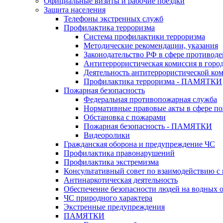
Официальные визиты и рабочие поездки
Защита населения
Телефоны экстренных служб
Профилактика терроризма
Система профилактики терроризма
Методические рекомендации, указания
Законодательство РФ в сфере противоде
Антитеррористическая комиссия в горо
Деятельность антитеррористической ко
Профилактика терроризма - ПАМЯТКИ
Пожарная безопасность
Федеральная противопожарная служба
Нормативные правовые акты в сфере по
Обстановка с пожарами
Пожарная безопасность - ПАМЯТКИ
Видеоролики
Гражданская оборона и предупреждение ЧС
Профилактика правонарушений
Профилактика экстремизма
Консультативный совет по взаимодействию 
Антинаркотическая деятельность
Обеспечение безопасности людей на водных 
ЧС природного характера
Экстренные предупреждения
ПАМЯТКИ