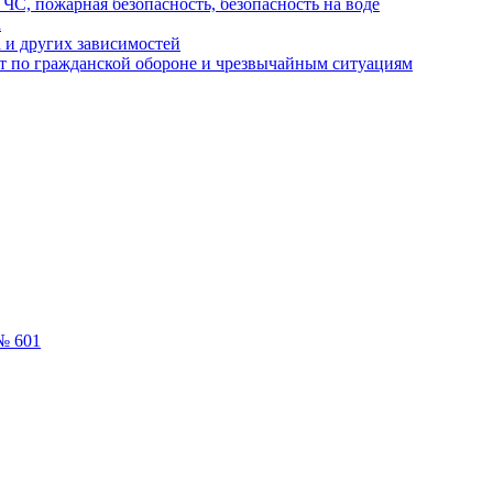
ЧС, пожарная безопасность, безопасность на воде
а
 и других зависимостей
т по гражданской обороне и чрезвычайным ситуациям
№ 601