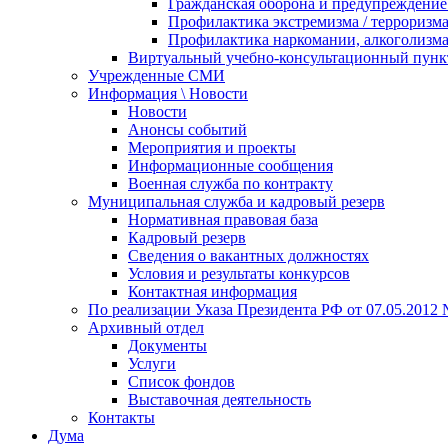
Гражданская оборона и предупреждение 
Профилактика экстремизма / терроризм
Профилактика наркомании, алкоголизма
Виртуальный учебно-консультационный пунк
Учрежденные СМИ
Информация \ Новости
Новости
Анонсы событий
Мероприятия и проекты
Информационные сообщения
Военная служба по контракту
Муниципальная служба и кадровый резерв
Нормативная правовая база
Кадровый резерв
Сведения о вакантных должностях
Условия и результаты конкурсов
Контактная информация
По реализации Указа Президента РФ от 07.05.2012 
Архивный отдел
Документы
Услуги
Список фондов
Выставочная деятельность
Контакты
Дума