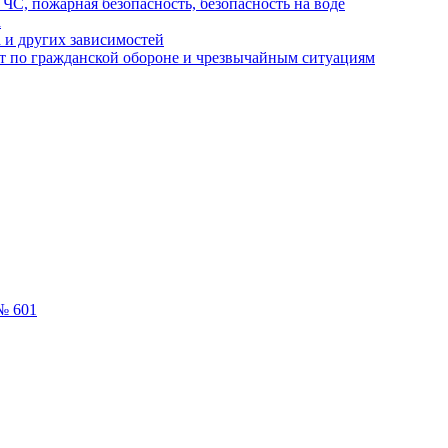
ЧС, пожарная безопасность, безопасность на воде
а
 и других зависимостей
т по гражданской обороне и чрезвычайным ситуациям
№ 601