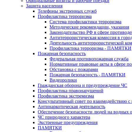
Официальные визиты и рабочие поездки
Защита населения
Телефоны экстренных служб
Профилактика терроризма
Система профилактики терроризма
Методические рекомендации, указания
Законодательство РФ в сфере противоде
Антитеррористическая комиссия в горо
Деятельность антитеррористической ко
Профилактика терроризма - ПАМЯТКИ
Пожарная безопасность
Федеральная противопожарная служба
Нормативные правовые акты в сфере по
Обстановка с пожарами
Пожарная безопасность - ПАМЯТКИ
Видеоролики
Гражданская оборона и предупреждение ЧС
Профилактика правонарушений
Профилактика экстремизма
Консультативный совет по взаимодействию 
Антинаркотическая деятельность
Обеспечение безопасности людей на водных 
ЧС природного характера
Экстренные предупреждения
ПАМЯТКИ