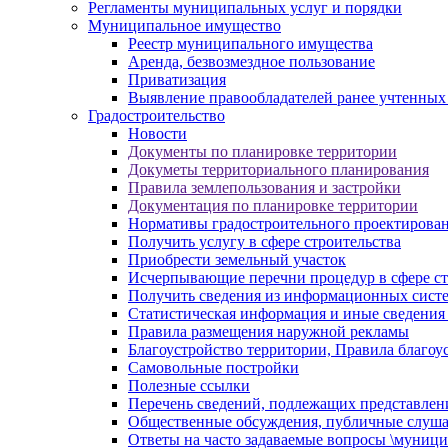
Регламенты муниципальных услуг и порядки
Муниципальное имущество
Реестр муниципального имущества
Аренда, безвозмездное пользование
Приватизация
Выявление правообладателей ранее учтенных
Градостроительство
Новости
Документы по планировке территории
Докуметы территориального планирования
Правила землепользования и застройки
Документация по планировке территории
Нормативы градостроительного проектирова
Получить услугу в сфере строительства
Приобрести земельный участок
Исчерпывающие перечни процедур в сфере ст
Получить сведения из информационных систем
Статистическая информация и иные сведения 
Правила размещения наружной рекламы
Благоустройство территории, Правила благоу
Самовольные постройки
Полезные ссылки
Перечень сведений, подлежащих представлен
Общественные обсуждения, публичные слуш
Ответы на часто задаваемые вопросы \муници