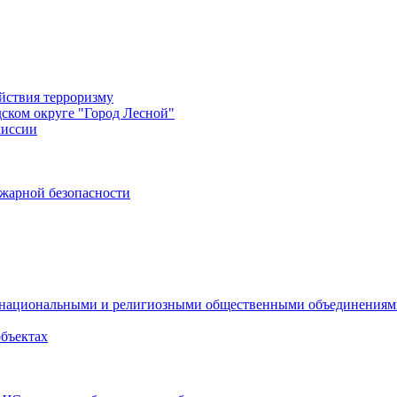
йствия терроризму
дском округе "Город Лесной"
миссии
жарной безопасности
с национальными и религиозными общественными объединения
объектах