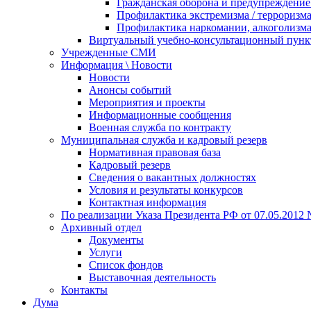
Гражданская оборона и предупреждение 
Профилактика экстремизма / терроризм
Профилактика наркомании, алкоголизма
Виртуальный учебно-консультационный пунк
Учрежденные СМИ
Информация \ Новости
Новости
Анонсы событий
Мероприятия и проекты
Информационные сообщения
Военная служба по контракту
Муниципальная служба и кадровый резерв
Нормативная правовая база
Кадровый резерв
Сведения о вакантных должностях
Условия и результаты конкурсов
Контактная информация
По реализации Указа Президента РФ от 07.05.2012 
Архивный отдел
Документы
Услуги
Список фондов
Выставочная деятельность
Контакты
Дума