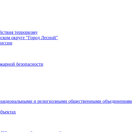
йствия терроризму
дском округе "Город Лесной"
миссии
жарной безопасности
с национальными и религиозными общественными объединения
объектах