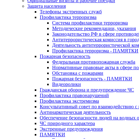
Официальные визиты и рабочие поездки
Защита населения
Телефоны экстренных служб
Профилактика терроризма
Система профилактики терроризма
Методические рекомендации, указания
Законодательство РФ в сфере противоде
Антитеррористическая комиссия в горо
Деятельность антитеррористической ко
Профилактика терроризма - ПАМЯТКИ
Пожарная безопасность
Федеральная противопожарная служба
Нормативные правовые акты в сфере по
Обстановка с пожарами
Пожарная безопасность - ПАМЯТКИ
Видеоролики
Гражданская оборона и предупреждение ЧС
Профилактика правонарушений
Профилактика экстремизма
Консультативный совет по взаимодействию 
Антинаркотическая деятельность
Обеспечение безопасности людей на водных 
ЧС природного характера
Экстренные предупреждения
ПАМЯТКИ