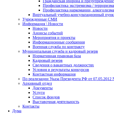
Гражданская оборона и предупреждение 
Профилактика экстремизма / терроризм
Профилактика наркомании, алкоголизма
Виртуальный учебно-консультационный пунк
Учрежденные СМИ
Информация \ Новости
Новости
Анонсы событий
Мероприятия и проекты
Информационные сообщения
Военная служба по контракту
Муниципальная служба и кадровый резерв
Нормативная правовая база
Кадровый резерв
Сведения о вакантных должностях
Условия и результаты конкурсов
Контактная информация
По реализации Указа Президента РФ от 07.05.2012 
Архивный отдел
Документы
Услуги
Список фондов
Выставочная деятельность
Контакты
Дума