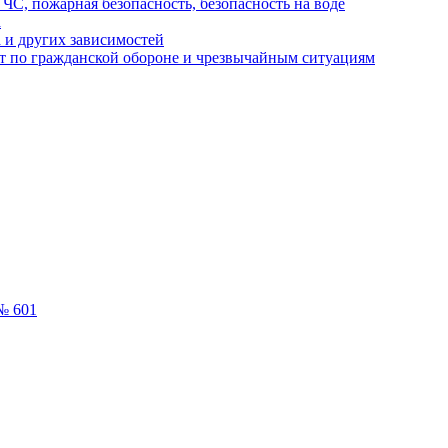
ЧС, пожарная безопасность, безопасность на воде
а
 и других зависимостей
т по гражданской обороне и чрезвычайным ситуациям
№ 601