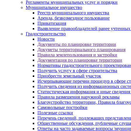
Регламенты муниципальных услуг и порядки
Муниципальное имущество
Реестр муниципального имущества
Аренда, безвозмездное пользование
Приватизация
Выявление правообладателей ранее учтенных
Градостроительство
Новости
Документы по планировке территории
Докуметы территориального планирования
Правила землепользования и застройки
Документация по планировке территории
Нормативы градостроительного проектирова
Получить услугу в сфере строительства
Приобрести земельный участок
Исчерпывающие перечни процедур в сфере ст
Получить сведения из информационных систем
Статистическая информация и иные сведения 
Правила размещения наружной рекламы
Благоустройство территории, Правила благоу
Самовольные постройки
Полезные ссылки
Перечень сведений, подлежащих представлен
Общественные обсуждения, публичные слуш
Ответы на часто задаваемые вопросы \муници