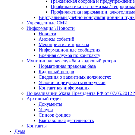
Гражданская оборона и предупреждение 
Профилактика экстремизма / терроризм
Профилактика наркомании, алкоголизма
Виртуальный учебно-консультационный пунк
Учрежденные СМИ
Информация \ Новости
Новости
Анонсы событий
Мероприятия и проекты
Информационные сообщения
Военная служба по контракту
Муниципальная служба и кадровый резерв
Нормативная правовая база
Кадровый резерв
Сведения о вакантных должностях
Условия и результаты конкурсов
Контактная информация
По реализации Указа Президента РФ от 07.05.2012 
Архивный отдел
Документы
Услуги
Список фондов
Выставочная деятельность
Контакты
Дума