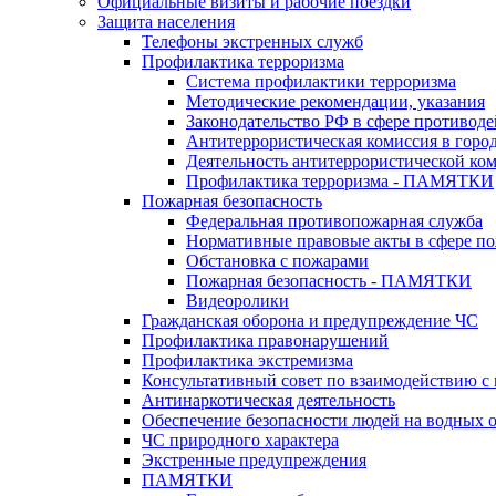
Официальные визиты и рабочие поездки
Защита населения
Телефоны экстренных служб
Профилактика терроризма
Система профилактики терроризма
Методические рекомендации, указания
Законодательство РФ в сфере противоде
Антитеррористическая комиссия в горо
Деятельность антитеррористической ко
Профилактика терроризма - ПАМЯТКИ
Пожарная безопасность
Федеральная противопожарная служба
Нормативные правовые акты в сфере по
Обстановка с пожарами
Пожарная безопасность - ПАМЯТКИ
Видеоролики
Гражданская оборона и предупреждение ЧС
Профилактика правонарушений
Профилактика экстремизма
Консультативный совет по взаимодействию 
Антинаркотическая деятельность
Обеспечение безопасности людей на водных 
ЧС природного характера
Экстренные предупреждения
ПАМЯТКИ