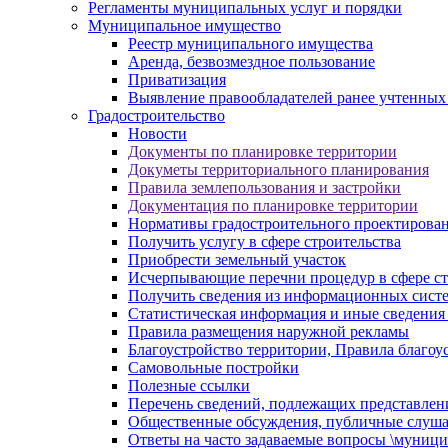
Регламенты муниципальных услуг и порядки
Муниципальное имущество
Реестр муниципального имущества
Аренда, безвозмездное пользование
Приватизация
Выявление правообладателей ранее учтенных
Градостроительство
Новости
Документы по планировке территории
Докуметы территориального планирования
Правила землепользования и застройки
Документация по планировке территории
Нормативы градостроительного проектирова
Получить услугу в сфере строительства
Приобрести земельный участок
Исчерпывающие перечни процедур в сфере ст
Получить сведения из информационных систем
Статистическая информация и иные сведения 
Правила размещения наружной рекламы
Благоустройство территории, Правила благоу
Самовольные постройки
Полезные ссылки
Перечень сведений, подлежащих представлен
Общественные обсуждения, публичные слуш
Ответы на часто задаваемые вопросы \муници