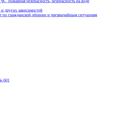
ЧС, пожарная безопасность, безопасность на воде
а
 и других зависимостей
т по гражданской обороне и чрезвычайным ситуациям
№ 601