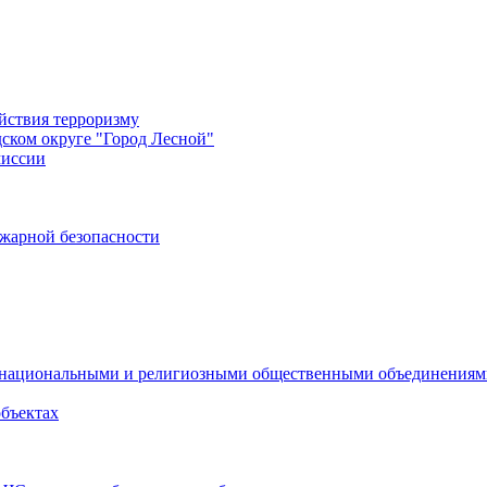
йствия терроризму
дском округе "Город Лесной"
миссии
жарной безопасности
с национальными и религиозными общественными объединения
объектах