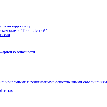
йствия терроризму
дском округе "Город Лесной"
миссии
жарной безопасности
с национальными и религиозными общественными объединения
объектах