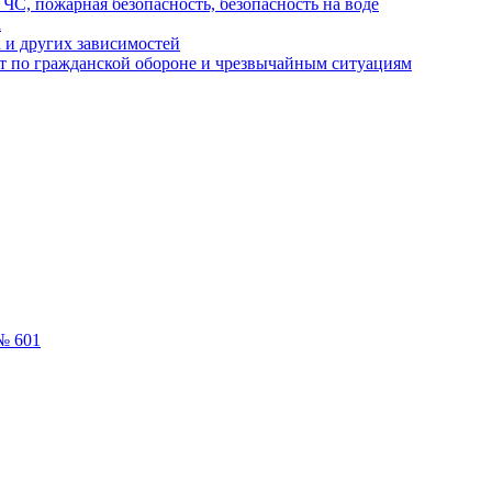
ЧС, пожарная безопасность, безопасность на воде
а
 и других зависимостей
т по гражданской обороне и чрезвычайным ситуациям
№ 601