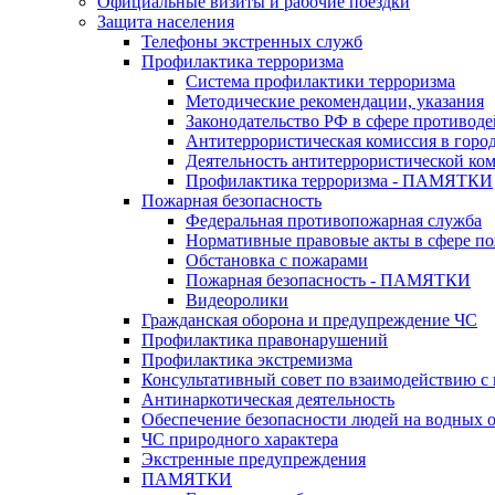
Официальные визиты и рабочие поездки
Защита населения
Телефоны экстренных служб
Профилактика терроризма
Система профилактики терроризма
Методические рекомендации, указания
Законодательство РФ в сфере противоде
Антитеррористическая комиссия в горо
Деятельность антитеррористической ко
Профилактика терроризма - ПАМЯТКИ
Пожарная безопасность
Федеральная противопожарная служба
Нормативные правовые акты в сфере по
Обстановка с пожарами
Пожарная безопасность - ПАМЯТКИ
Видеоролики
Гражданская оборона и предупреждение ЧС
Профилактика правонарушений
Профилактика экстремизма
Консультативный совет по взаимодействию 
Антинаркотическая деятельность
Обеспечение безопасности людей на водных 
ЧС природного характера
Экстренные предупреждения
ПАМЯТКИ