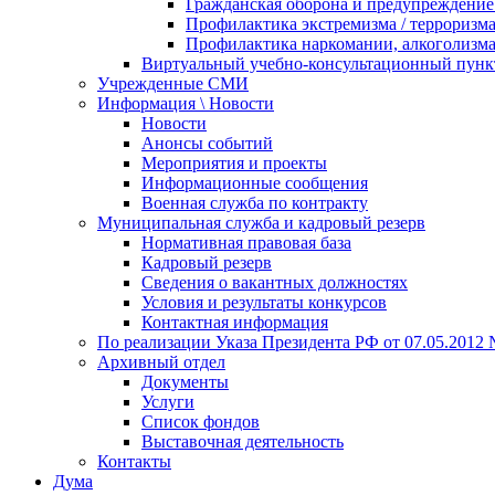
Гражданская оборона и предупреждение 
Профилактика экстремизма / терроризм
Профилактика наркомании, алкоголизма
Виртуальный учебно-консультационный пунк
Учрежденные СМИ
Информация \ Новости
Новости
Анонсы событий
Мероприятия и проекты
Информационные сообщения
Военная служба по контракту
Муниципальная служба и кадровый резерв
Нормативная правовая база
Кадровый резерв
Сведения о вакантных должностях
Условия и результаты конкурсов
Контактная информация
По реализации Указа Президента РФ от 07.05.2012 
Архивный отдел
Документы
Услуги
Список фондов
Выставочная деятельность
Контакты
Дума