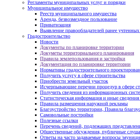
Регламенты муниципальных услуг и порядки
Муниципальное имущество
Реестр муниципального имущества
Аренда, безвозмездное пользование
Приватизация
Выявление правообладателей ранее учтенных
Градостроительство
Новости
Документы по планировке территории
Докуметы территориального планирования
Правила землепользования и застройки
Документация по планировке территории
Нормативы градостроительного проектирова
Получить услугу в сфере строительства
Приобрести земельный участок
Исчерпывающие перечни процедур в сфере ст
Получить сведения из информационных систем
Статистическая информация и иные сведения 
Правила размещения наружной рекламы
Благоустройство территории, Правила благоу
Самовольные постройки
Полезные ссылки
Перечень сведений, подлежащих представлен
Общественные обсуждения, публичные слуш
Ответы на часто задаваемые вопросы \муници