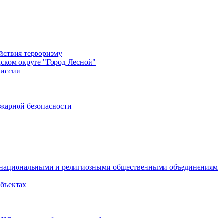
йствия терроризму
дском округе "Город Лесной"
миссии
жарной безопасности
с национальными и религиозными общественными объединения
объектах