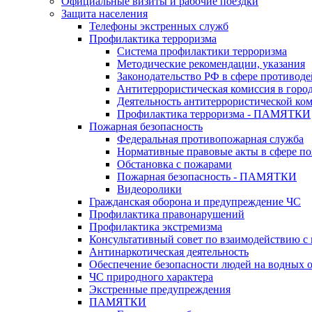
Официальные визиты и рабочие поездки
Защита населения
Телефоны экстренных служб
Профилактика терроризма
Система профилактики терроризма
Методические рекомендации, указания
Законодательство РФ в сфере противоде
Антитеррористическая комиссия в горо
Деятельность антитеррористической ко
Профилактика терроризма - ПАМЯТКИ
Пожарная безопасность
Федеральная противопожарная служба
Нормативные правовые акты в сфере по
Обстановка с пожарами
Пожарная безопасность - ПАМЯТКИ
Видеоролики
Гражданская оборона и предупреждение ЧС
Профилактика правонарушений
Профилактика экстремизма
Консультативный совет по взаимодействию 
Антинаркотическая деятельность
Обеспечение безопасности людей на водных 
ЧС природного характера
Экстренные предупреждения
ПАМЯТКИ