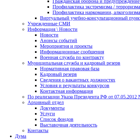
Гражданская оборона и предупреждение 
Профилактика экстремизма / терроризм
Профилактика наркомании, алкоголизма
Виртуальный учебно-консультационный пунк
Учрежденные СМИ
Информация \ Новости
Новости
Анонсы событий
Мероприятия и проекты
Информационные сообщения
Военная служба по контракту
Муниципальная служба и кадровый резерв
Нормативная правовая база
Кадровый резерв
Сведения о вакантных должностях
Условия и результаты конкурсов
Контактная информация
По реализации Указа Президента РФ от 07.05.2012 
Архивный отдел
Документы
Услуги
Список фондов
Выставочная деятельность
Контакты
Дума