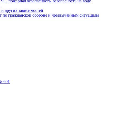
ЧС, пожарная безопасность, безопасность на воде
а
 и других зависимостей
т по гражданской обороне и чрезвычайным ситуациям
№ 601