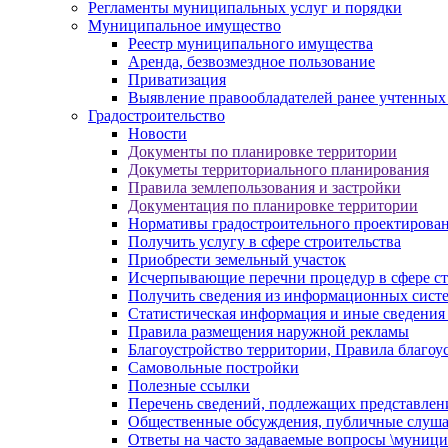
Регламенты муниципальных услуг и порядки
Муниципальное имущество
Реестр муниципального имущества
Аренда, безвозмездное пользование
Приватизация
Выявление правообладателей ранее учтенных
Градостроительство
Новости
Документы по планировке территории
Докуметы территориального планирования
Правила землепользования и застройки
Документация по планировке территории
Нормативы градостроительного проектирова
Получить услугу в сфере строительства
Приобрести земельный участок
Исчерпывающие перечни процедур в сфере ст
Получить сведения из информационных систем
Статистическая информация и иные сведения 
Правила размещения наружной рекламы
Благоустройство территории, Правила благоу
Самовольные постройки
Полезные ссылки
Перечень сведений, подлежащих представлен
Общественные обсуждения, публичные слуш
Ответы на часто задаваемые вопросы \муници