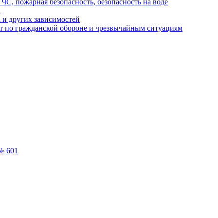
ЧС, пожарная безопасность, безопасность на воде
а
 и других зависимостей
т по гражданской обороне и чрезвычайным ситуациям
№ 601