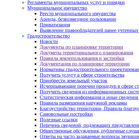
Регламенты муниципальных услуг и порядки
Муниципальное имущество
Реестр муниципального имущества
Аренда, безвозмездное пользование
Приватизация
Выявление правообладателей ранее учтенных
Градостроительство
Новости
Документы по планировке территории
Докуметы территориального планирования
Правила землепользования и застройки
Документация по планировке территории
Нормативы градостроительного проектирова
Получить услугу в сфере строительства
Приобрести земельный участок
Исчерпывающие перечни процедур в сфере ст
Получить сведения из информационных систем
Статистическая информация и иные сведения 
Правила размещения наружной рекламы
Благоустройство территории, Правила благоу
Самовольные постройки
Полезные ссылки
Перечень сведений, подлежащих представлен
Общественные обсуждения, публичные слуш
Ответы на часто задаваемые вопросы \муници