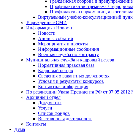
Гражданская оборона и предупреждение 
Профилактика экстремизма / терроризм
Профилактика наркомании, алкоголизма
Виртуальный учебно-консультационный пунк
Учрежденные СМИ
Информация \ Новости
Новости
Анонсы событий
Мероприятия и проекты
Информационные сообщения
Военная служба по контракту
Муниципальная служба и кадровый резерв
Нормативная правовая база
Кадровый резерв
Сведения о вакантных должностях
Условия и результаты конкурсов
Контактная информация
По реализации Указа Президента РФ от 07.05.2012 
Архивный отдел
Документы
Услуги
Список фондов
Выставочная деятельность
Контакты
Дума