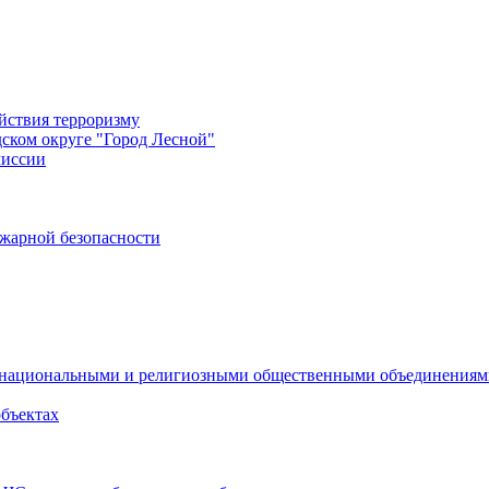
йствия терроризму
дском округе "Город Лесной"
миссии
жарной безопасности
с национальными и религиозными общественными объединения
объектах