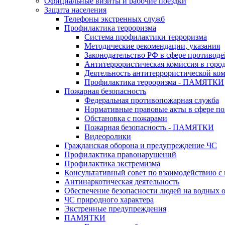
Официальные визиты и рабочие поездки
Защита населения
Телефоны экстренных служб
Профилактика терроризма
Система профилактики терроризма
Методические рекомендации, указания
Законодательство РФ в сфере противоде
Антитеррористическая комиссия в горо
Деятельность антитеррористической ко
Профилактика терроризма - ПАМЯТКИ
Пожарная безопасность
Федеральная противопожарная служба
Нормативные правовые акты в сфере по
Обстановка с пожарами
Пожарная безопасность - ПАМЯТКИ
Видеоролики
Гражданская оборона и предупреждение ЧС
Профилактика правонарушений
Профилактика экстремизма
Консультативный совет по взаимодействию 
Антинаркотическая деятельность
Обеспечение безопасности людей на водных 
ЧС природного характера
Экстренные предупреждения
ПАМЯТКИ